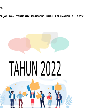
YA
79,01 DAN TERMASUK KATEGORI MUTU PELAYANAN B: BAI
K