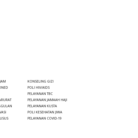
 JAM
KONSELING GIZI
PONED
POLI HIV/AIDS
PELAYANAN TBC
ARURAT
PELAYANAN JAMAAH HAJI
GGULAN
PELAYANAN KUSTA
VASI
P
OLI
KESEHATAN JIWA
HUSUS
PELAYANAN COVID-19