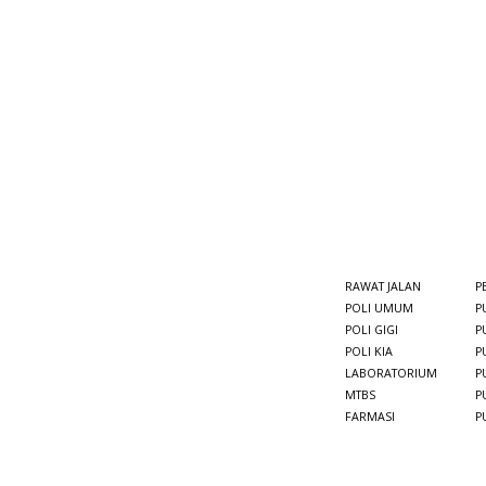
RAWAT JALAN
P
POLI UMUM
P
POLI GIGI
P
POLI KIA
P
LABORATORIUM
P
MTBS
P
FARMASI
P