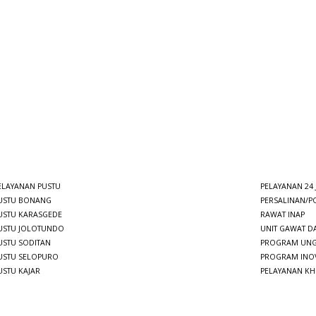
ELAYANAN PUSTU
PELAYANAN 24
USTU BONANG
PERSALINAN/
USTU KARASGEDE
RAWAT INAP
USTU JOLOTUNDO
UNIT GAWAT D
USTU SODITAN
PROGRAM UN
USTU SELOPURO
PROGRAM INO
USTU KAJAR
PELAYANAN K