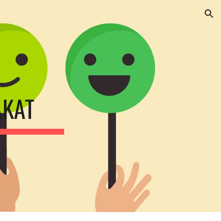
ion
AKAT