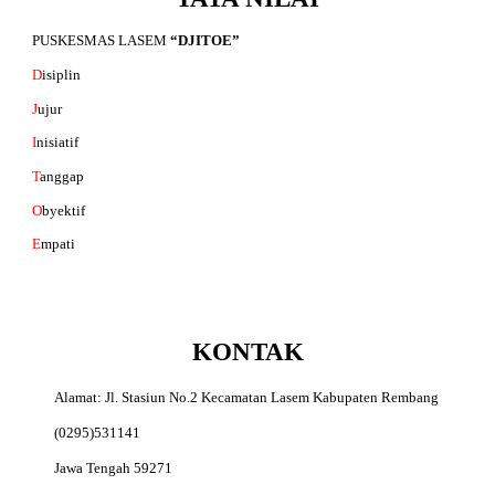
PUSKESMAS LASEM
“DJITOE”
D
isiplin
J
ujur
I
nisiatif
T
anggap
O
byektif
E
mpati
KONTAK
Alamat: Jl. Stasiun No.2 Kecamatan Lasem Kabupaten Rembang
(0295)531141
Jawa Tengah 59271