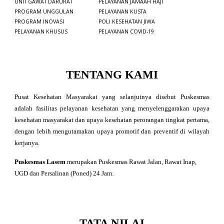
UNIT GAWAT DARURAT
PELAYANAN JAMAAH HAJI
PROGRAM UNGGULAN
PELAYANAN KUSTA
PROGRAM INOVASI
P
OLI
KESEHATAN JIWA
PELAYANAN KHUSUS
PELAYANAN COVID-19
TENTANG KAMI
Pusat Kesehatan Masyarakat yang selanjutnya disebut Puskesmas
adalah fasilitas pelayanan kesehatan yang menyelenggarakan upaya
kesehatan masyarakat dan upaya kesehatan perorangan tingkat pertama,
dengan lebih mengutamakan upaya promotif dan preventif di wilayah
kerjanya.
Puskesmas Lasem
merupakan Puskesmas Rawat Jalan, Rawat Inap,
UGD dan Persalinan (Poned) 24 Jam.
TATA NILAI