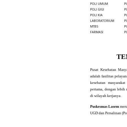
POLI UMUM
P
POLI GIGI
P
POLI KIA
P
LABORATORIUM
P
MTBS
P
FARMASI
P
TE
Pusat Kesehatan Masya
adalah fasilitas pelay
kesehatan masyarakat
pertama, dengan lebih
di wilayah kerjanya.
Puskesmas Lasem
meru
UGD dan Persalinan (Po