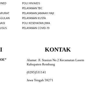
PONED
POLI HIV/AIDS
PELAYANAN TBC
ARURAT
PELAYANAN JAMAAH HAJI
GGULAN
PELAYANAN KUSTA
VASI
P
OLI
KESEHATAN JIWA
HUSUS
PELAYANAN COVID-19
I
KONTAK
TOE”
Alamat: Jl. Stasiun No.2 Kecamatan Lasem
Kabupaten Rembang
(0295)531141
Jawa Tengah 59271