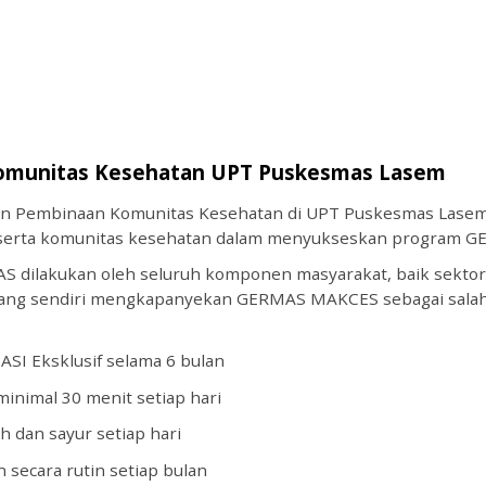
ip to main content
Skip to navigat
omunitas Kesehatan UPT Puskesmas Lasem
an Pembinaan Komunitas Kesehatan di UPT Puskesmas Lasem. 
serta komunitas kesehatan dalam menyukseskan program GE
dilakukan oleh seluruh komponen masyarakat, baik sektor 
ng sendiri mengkapanyekan GERMAS MAKCES sebagai salah s
SI Eksklusif selama 6 bulan
k minimal 30 menit setiap hari
 dan sayur setiap hari
 secara rutin setiap bulan