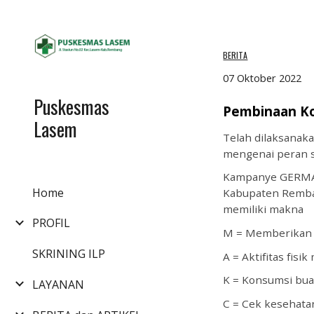
Sk
BERITA
0
7
Oktober
 2022
Puskesmas
Pembinaan K
Lasem
Telah dilaksanak
mengenai peran 
Kampanye GERMAS 
Home
Kabupaten Remba
memiliki makna
PROFIL
M = Memberikan A
SKRINING ILP
A = Aktifitas fisi
K = Konsumsi buah
LAYANAN
C = Cek kesehatan