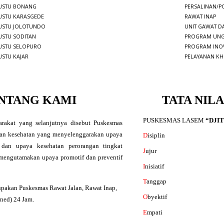
USTU BONANG
PERSALINAN/
USTU KARASGEDE
RAWAT INAP
USTU JOLOTUNDO
UNIT GAWAT D
USTU SODITAN
PROGRAM UN
USTU SELOPURO
PROGRAM INO
USTU KAJAR
PELAYANAN K
NTANG KAMI
TATA NILA
PUSKESMAS LASEM
“DJI
rakat yang selanjutnya disebut Puskesmas
anan kesehatan yang menyelenggarakan upaya
D
isiplin
 dan upaya kesehatan perorangan tingkat
J
ujur
 mengutamakan upaya promotif dan preventif
I
nisiatif
T
anggap
pakan Puskesmas Rawat Jalan, Rawat Inap,
O
byektif
ned) 24 Jam.
E
mpati