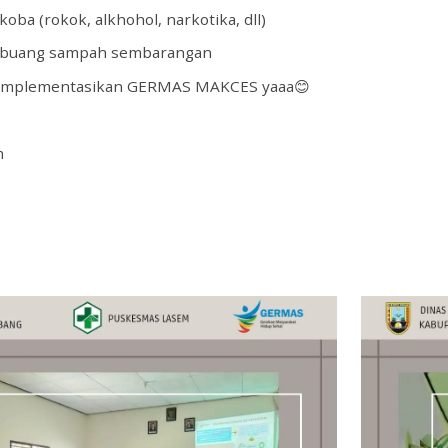
oba (rokok, alkhohol, narkotika, dll)
n buang sampah sembarangan
, implementasikan GERMAS MAKCES yaaa😊
m